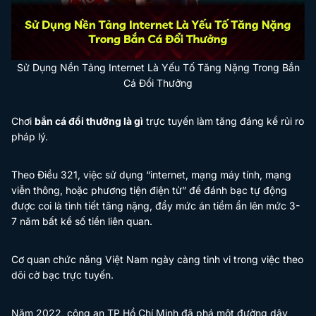
Sử Dụng Nền Tảng Internet Là Yếu Tố Tăng Nặng Trong Bắn
Cá Đổi Thưởng
Chơi
bắn cá đổi thưởng là gì
trực tuyến làm tăng đáng kể rủi ro
pháp lý.
Theo Điều 321, việc sử dụng “internet, mạng máy tính, mạng
viễn thông, hoặc phương tiện điện tử” để đánh bạc tự động
được coi là tình tiết tăng nặng, đẩy mức án tiềm ẩn lên mức 3-
7 năm bất kể số tiền liên quan.
Cơ quan chức năng Việt Nam ngày càng tinh vi trong việc theo
dõi cờ bạc trực tuyến.
Năm 2022, công an TP Hồ Chí Minh đã phá một đường dây