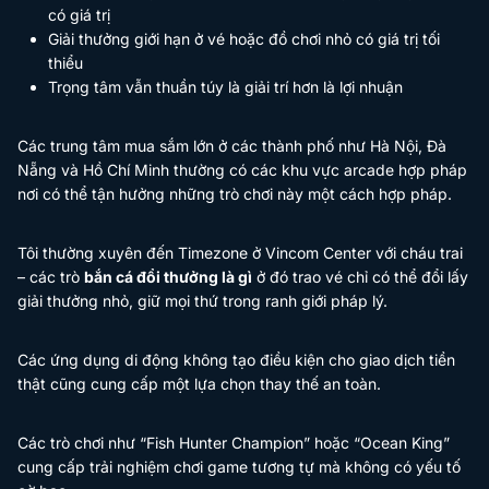
có giá trị
Giải thưởng giới hạn ở vé hoặc đồ chơi nhỏ có giá trị tối
thiểu
Trọng tâm vẫn thuần túy là giải trí hơn là lợi nhuận
Các trung tâm mua sắm lớn ở các thành phố như Hà Nội, Đà
Nẵng và Hồ Chí Minh thường có các khu vực arcade hợp pháp
nơi có thể tận hưởng những trò chơi này một cách hợp pháp.
Tôi thường xuyên đến Timezone ở Vincom Center với cháu trai
– các trò
bắn cá đổi thưởng là gì
ở đó trao vé chỉ có thể đổi lấy
giải thưởng nhỏ, giữ mọi thứ trong ranh giới pháp lý.
Các ứng dụng di động không tạo điều kiện cho giao dịch tiền
thật cũng cung cấp một lựa chọn thay thế an toàn.
Các trò chơi như “Fish Hunter Champion” hoặc “Ocean King”
cung cấp trải nghiệm chơi game tương tự mà không có yếu tố