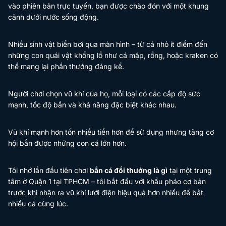
vào phiên bản trực tuyến, bạn được chào đón với một khung
cảnh dưới nước sống động.
Nhiều sinh vật biển bơi qua màn hình – từ cá nhỏ ít điểm đến
những con quái vật khổng lồ như cá mập, rồng, hoặc kraken có
thể mang lại phần thưởng đáng kể.
Người chơi chọn vũ khí của họ, mỗi loại có các cấp độ sức
mạnh, tốc độ bắn và khả năng đặc biệt khác nhau.
Vũ khí mạnh hơn tốn nhiều tiền hơn để sử dụng nhưng tăng cơ
hội bắn được những con cá lớn hơn.
Tôi nhớ lần đầu tiên chơi
bắn cá đổi thưởng là gì
tại một trung
tâm ở Quận 1 tại TPHCM – tôi bắt đầu với khẩu pháo cơ bản
trước khi nhận ra vũ khí lưới điện hiệu quả hơn nhiều để bắt
nhiều cá cùng lúc.