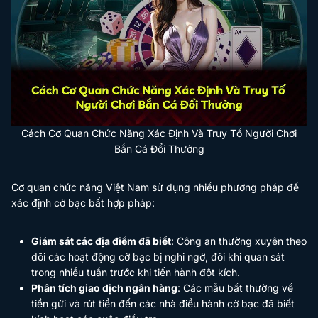
Cách Cơ Quan Chức Năng Xác Định Và Truy Tố Người Chơi
Bắn Cá Đổi Thưởng
Cơ quan chức năng Việt Nam sử dụng nhiều phương pháp để
xác định cờ bạc bất hợp pháp:
Giám sát các địa điểm đã biết
: Công an thường xuyên theo
dõi các hoạt động cờ bạc bị nghi ngờ, đôi khi quan sát
trong nhiều tuần trước khi tiến hành đột kích.
Phân tích giao dịch ngân hàng
: Các mẫu bất thường về
tiền gửi và rút tiền đến các nhà điều hành cờ bạc đã biết