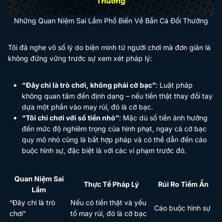
Những Quan Niệm Sai Lầm Phổ Biến Về Bắn Cá Đổi Thưởng
Tôi đã nghe vô số lý do biện minh từ người chơi mà đơn giản là
không đứng vững trước sự xem xét pháp lý:
“Đây chỉ là trò chơi, không phải cờ bạc”
: Luật pháp
không quan tâm đến định dạng – nếu tiền thật thay đổi tay
dựa một phần vào may rủi, đó là cờ bạc.
“Tôi chỉ chơi với số tiền nhỏ”
: Mặc dù số tiền ảnh hưởng
đến mức độ nghiêm trọng của hình phạt, ngay cả cờ bạc
quy mô nhỏ cũng là bất hợp pháp và có thể dẫn đến cáo
buộc hình sự, đặc biệt là với các vi phạm trước đó.
Quan Niệm Sai
Thực Tế Pháp Lý
Rủi Ro Tiềm Ẩn
Lầm
“Đây chỉ là trò
Nếu có tiền thật và yếu
Cáo buộc hình sự
chơi”
tố may rủi, đó là cờ bạc