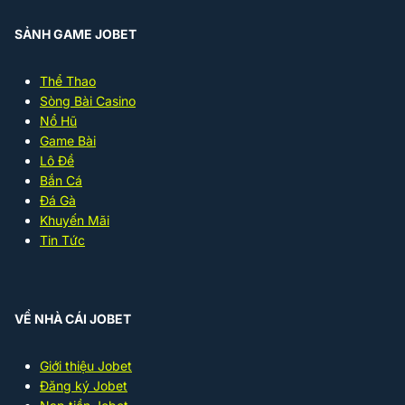
SẢNH GAME JOBET
Thể Thao
Sòng Bài Casino
Nổ Hũ
Game Bài
Lô Đề
Bắn Cá
Đá Gà
Khuyến Mãi
Tin Tức
VỀ NHÀ CÁI JOBET
Giới thiệu Jobet
Đăng ký Jobet