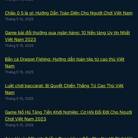
Chấp 0 5 là gì: Hướng Dẫn Toàn Diện Cho Người Chơi Việt Nam
Tháng 5 15, 2025
Game bài đổi thưởng qua ngân hàng: 10 Nền tảng Uy tín Nhất
Việt Nam 2023
Tháng 5 15, 2025
Bắn cá Dragon Fishing: Hướng dẫn toàn tập từ cao thủ Việt
Nam
Tháng 5 15, 2025
Luật chơi baccarat: Bí Quyết Chiến Thắng Từ Cao Thủ Việt
Nam
Tháng 5 15, 2025
Game Nổ Hũ Tặng Tiền Khởi Nghiệp: Cơ Hội Đổi Đời Cho Người
Chơi Việt Nam 2023
Tháng 5 15, 2025