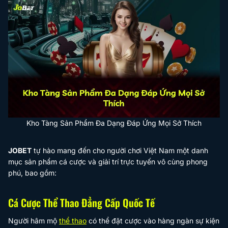
Kho Tàng Sản Phẩm Đa Dạng Đáp Ứng Mọi Sở Thích
JOBET
tự hào mang đến cho người chơi Việt Nam một danh
mục sản phẩm cá cược và giải trí trực tuyến vô cùng phong
phú, bao gồm:
Cá Cược Thể Thao Đẳng Cấp Quốc Tế
Người hâm mộ
thể thao
có thể đặt cược vào hàng ngàn sự kiện