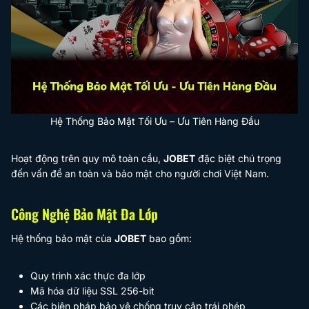
Hệ Thống Bảo Mật Tối Ưu – Ưu Tiên Hàng Đầu
Hoạt động trên quy mô toàn cầu,
JOBET
đặc biệt chú trọng
đến vấn đề an toàn và bảo mật cho người chơi Việt Nam.
Công Nghệ Bảo Mật Đa Lớp
Hệ thống bảo mật của
JOBET
bao gồm:
Quy trình xác thực đa lớp
Mã hóa dữ liệu SSL 256-bit
Các biện pháp bảo vệ chống truy cập trái phép