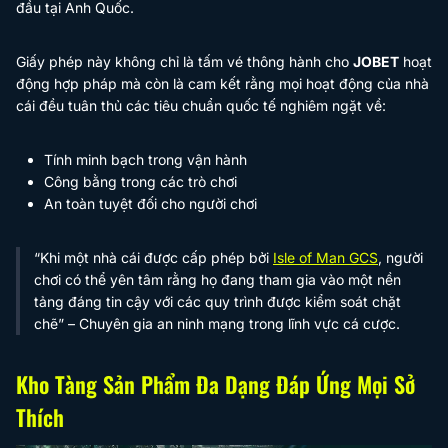
đầu tại Anh Quốc.
Giấy phép này không chỉ là tấm vé thông hành cho
JOBET
hoạt
động hợp pháp mà còn là cam kết rằng mọi hoạt động của nhà
cái đều tuân thủ các tiêu chuẩn quốc tế nghiêm ngặt về:
Tính minh bạch trong vận hành
Công bằng trong các trò chơi
An toàn tuyệt đối cho người chơi
“Khi một nhà cái được cấp phép bởi
Isle of Man GCS
, người
chơi có thể yên tâm rằng họ đang tham gia vào một nền
tảng đáng tin cậy với các quy trình được kiểm soát chặt
chẽ” – Chuyên gia an ninh mạng trong lĩnh vực cá cược.
Kho Tàng Sản Phẩm Đa Dạng Đáp Ứng Mọi Sở
Thích