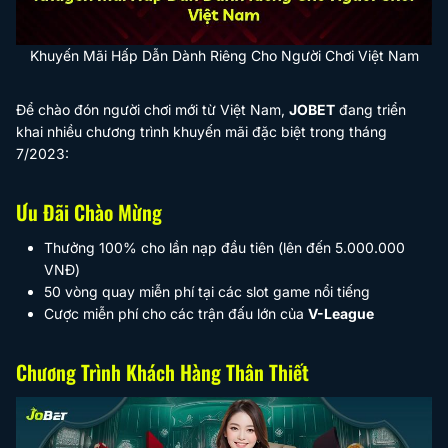
Khuyến Mãi Hấp Dẫn Dành Riêng Cho Người Chơi Việt Nam
Để chào đón người chơi mới từ Việt Nam,
JOBET
đang triển
khai nhiều chương trình khuyến mãi đặc biệt trong tháng
7/2023:
Ưu Đãi Chào Mừng
Thưởng 100% cho lần nạp đầu tiên (lên đến 5.000.000
VNĐ)
50 vòng quay miễn phí tại các slot game nổi tiếng
Cược miễn phí cho các trận đấu lớn của
V-League
Chương Trình Khách Hàng Thân Thiết