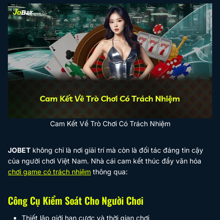
Cam Kết Về Trò Chơi Có Trách Nhiệm
JOBET
không chỉ là nơi giải trí mà còn là đối tác đáng tin cậy
của người chơi Việt Nam. Nhà cái cam kết thúc đẩy văn hóa
chơi game có trách nhiệm
thông qua:
Công Cụ Kiểm Soát Cho Người Chơi
Thiết lập giới hạn cược và thời gian chơi