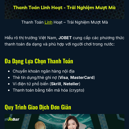
Thanh Toán
Linh
Hoạt – Trải Nghiệm Mượt Mà
Hiểu rõ thị trường Việt Nam,
JOBET
cung cấp các phương thức
thanh toán đa dạng và phù hợp với người chơi trong nước:
Đa Dạng Lựa Chọn Thanh Toán
Chuyển khoản ngân hàng nội địa
Thẻ tín dụng/thẻ ghi nợ (
Visa
,
MasterCard
)
Ví điện tử phổ biến (
Skrill
,
Neteller
)
Thanh toán bằng tiền mã hóa (crypto)
Quy Trình Giao Dịch Đơn Giản