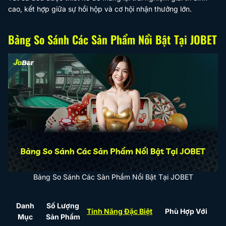
cao, kết hợp giữa sự hồi hộp và cơ hội nhận thưởng lớn.
Bảng So Sánh Các Sản Phẩm Nổi Bật Tại JOBET
Bảng So Sánh Các Sản Phẩm Nổi Bật Tại JOBET
Danh
Số Lượng
Tính Năng Đặc Biệt
Phù Hợp Với
Mục
Sản Phẩm