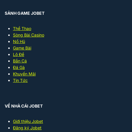
SẢNH GAME JOBET
Thể Thao
Sòng Bài Casino
Nổ Hũ
Game Bài
Lô Đề
Bắn Cá
Đá Gà
Khuyến Mãi
Tin Tức
VỀ NHÀ CÁI JOBET
Giới thiệu Jobet
Đăng ký Jobet