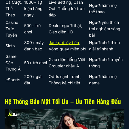
Cá Cược
1000+ sự
Live Betting, Cash
Người hâm mộ
Thể
kiện hàng
Out, Thống kê trực
thể thao
Thao
ngày
tiếp
Casino
Người yêu thích
500+ trò
Dealer người thật,
Trực
trải nghiệm sòng
chơi
Giao diện HD
Tuyến
bài
800+ máy
Jackpot lũy tiến
,
Người chơi thích
Slots
đánh bạc
Vòng quay miễn phí
giải trí nhanh
Game
Giao diện tiếng Việt,
Người chơi truyền
Đặc
50+ trò chơi
Croupier châu Á
thống
Trưng Á
200+ giải
Odds cạnh tranh,
Người hâm mộ
eSports
đấu
Thống kê chi tiết
game
Hệ Thống Bảo Mật Tối Ưu – Ưu Tiên Hàng Đầu