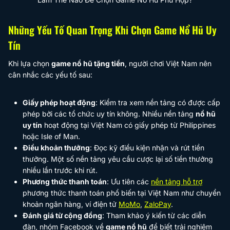
Những Yếu Tố Quan Trọng Khi Chọn Game Nổ Hũ Uy
Tín
Khi lựa chọn
game nổ hũ tặng tiền
, người chơi Việt Nam nên
cân nhắc các yếu tố sau:
Giấy phép hoạt động
: Kiểm tra xem nền tảng có được cấp
phép bởi các tổ chức uy tín không. Nhiều nền tảng
nổ hũ
uy tín
hoạt động tại Việt Nam có giấy phép từ Philippines
hoặc Isle of Man.
Điều khoản thưởng
: Đọc kỹ điều kiện nhận và rút tiền
thưởng. Một số nền tảng yêu cầu cược lại số tiền thưởng
nhiều lần trước khi rút.
Phương thức thanh toán
: Ưu tiên các
nền tảng hỗ trợ
phương thức thanh toán phổ biến tại Việt Nam như chuyển
khoản ngân hàng, ví điện tử
MoMo
,
ZaloPay
.
Đánh giá từ cộng đồng
: Tham khảo ý kiến từ các diễn
đàn, nhóm Facebook về
game nổ hũ
để biết trải nghiệm