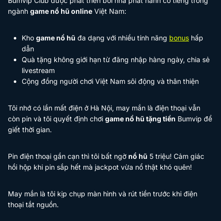
Bumvip Club được phát triển bởi nhà phát hành có tiếng trong
ngành
game nổ hũ online
Việt Nam:
Kho
game nổ hũ
đa dạng với nhiều tính năng
bonus
hấp
dẫn
Quà tặng không giới hạn từ đăng nhập hàng ngày, chia sẻ
livestream
Cộng đồng người chơi Việt Nam sôi động và thân thiện
Tôi nhớ có lần mất điện ở Hà Nội, may mắn là điện thoại vẫn
còn pin và tôi quyết định chơi
game nổ hũ tặng tiền
Bumvip để
giết thời gian.
Pin điện thoại gần cạn thì tôi bất ngờ
nổ hũ
5 triệu! Cảm giác
hồi hộp khi pin sắp hết mà jackpot vừa nổ thật khó quên!
May mắn là tôi kịp chụp màn hình và rút tiền trước khi điện
thoại tắt nguồn.