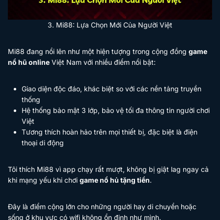
3. Mi88: Lựa Chọn Mới Của Người Việt
Mi88 đang nổi lên như một hiện tượng trong cộng đồng
game
nổ hũ online
Việt Nam với nhiều điểm nổi bật:
Giao diện độc đáo, khác biệt so với các nền tảng truyền
thống
Hệ thống bảo mật 3 lớp, bảo vệ tối đa thông tin người chơi
Việt
Tương thích hoàn hảo trên mọi thiết bị, đặc biệt là điện
thoại di động
Tôi thích Mi88 vì app chạy rất mượt, không bị giật lag ngay cả
khi mạng yếu khi chơi
game nổ hủ tặng tiền
.
Đây là điểm cộng lớn cho những người hay di chuyển hoặc
sống ở khu vực có wifi không ổn định như mình.