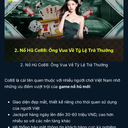
2. Nổ Hũ Co88: Ông Vua Về Tỷ Lệ Trả Thưởng
Co88 là cái tên quen thuộc với nhiều người chơi Việt Nam nhờ
những ưu điểm vượt trội của
game nổ hũ mới
:
Giao diện đẹp mắt, thiết kế riêng cho thói quen sử dụng
của người Việt
Jackpot hàng ngày lên đến 30-60 triệu VND, cao hơn
nhiều so với các nền tảng khác
Hệ thống bảo mật thông tin khách hàng cực kỳ nghiêm