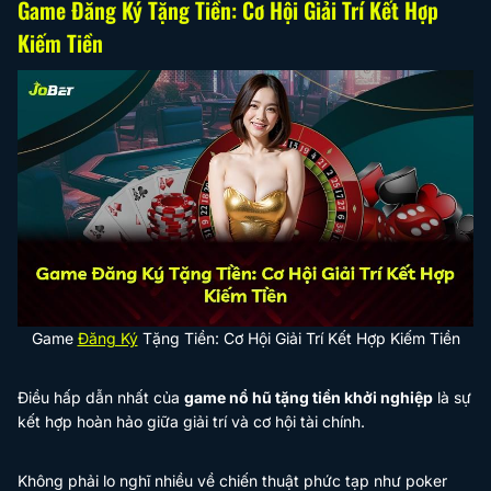
Game Đăng Ký Tặng Tiền
: Cơ Hội Giải Trí Kết Hợp
Kiếm Tiền
Game
Đăng Ký
Tặng Tiền: Cơ Hội Giải Trí Kết Hợp Kiếm Tiền
Điều hấp dẫn nhất của
game nổ hũ tặng tiền khởi nghiệp
là sự
kết hợp hoàn hảo giữa giải trí và cơ hội tài chính.
Không phải lo nghĩ nhiều về chiến thuật phức tạp như poker