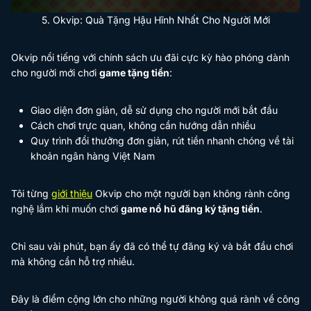
5. Okvip: Quà Tặng Hậu Hĩnh Nhất Cho Người Mới
Okvip nổi tiếng với chính sách ưu đãi cực kỳ hào phóng dành
cho người mới chơi
game tặng tiền
:
Giao diện đơn giản, dễ sử dụng cho người mới bắt đầu
Cách chơi trực quan, không cần hướng dẫn nhiều
Quy trình đổi thưởng đơn giản, rút tiền nhanh chóng về tài
khoản ngân hàng Việt Nam
Tôi từng
giới thiệu
Okvip cho một người bạn không rành công
nghệ lắm khi muốn chơi
game nổ hũ đăng ký tặng tiền
.
Chỉ sau vài phút, bạn ấy đã có thể tự đăng ký và bắt đầu chơi
mà không cần hỗ trợ nhiều.
Đây là điểm cộng lớn cho những người không quá rành về công