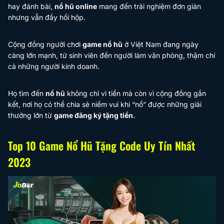
hay đánh bài,
nổ hũ online
mang đến trải nghiệm đơn giản
nhưng vẫn đầy hồi hộp.
Cộng đồng người chơi
game nổ hũ
ở Việt Nam đang ngày
càng lớn mạnh, từ sinh viên đến người làm văn phòng, thậm chí
cả những người kinh doanh.
Họ tìm đến
nổ hũ
không chỉ vì tiền mà còn vì cộng đồng gắn
kết, nơi họ có thể chia sẻ niềm vui khi “nổ” được những giải
thưởng lớn từ
game đăng ký tặng tiền
.
Top 10 Game Nổ Hũ Tặng Code
Uy Tín Nhất
2023