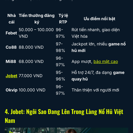
Nhà
Tiền thưởng đăng
Tỷ lệ
Ưu điểm nổi bật
cái
ký
RTP
50.000 – 100.000
96-
Rút tiền nhanh, giao diện
Febet
VND
97%
Việt hóa
97-
Jackpot lớn, nhiều
game nổ
Co88
88.000 VND
98%
hũ mới
96-
Mi88
68.000 VND
App mượt,
bảo mật cao
97%
95-
Hỗ trợ 24/7, đa dạng
game
Jobet
77.000 VND
96%
quay hũ
96-
Okvip
100.000 VND
Thân thiện với người mới
97%
4.
Jobet
: Ngôi Sao Đang Lên Trong Làng Nổ Hũ Việt
Nam