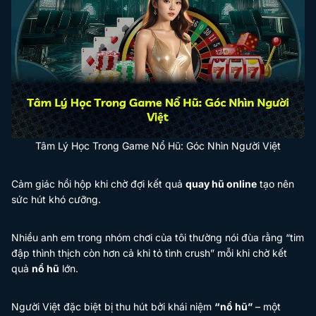
Tâm Lý Học Trong Game Nổ Hũ: Góc Nhìn Người Việt
Cảm giác hồi hộp khi chờ đợi kết quả
quay hũ online
tạo nên
sức hút khó cưỡng.
Nhiều anh em trong nhóm chơi của tôi thường nói đùa rằng “tim
đập thình thịch còn hơn cả khi tỏ tình crush” mỗi khi chờ kết
quả
nổ hũ
lớn.
Người Việt đặc biệt bị thu hút bởi khái niệm
“nổ hũ”
– một