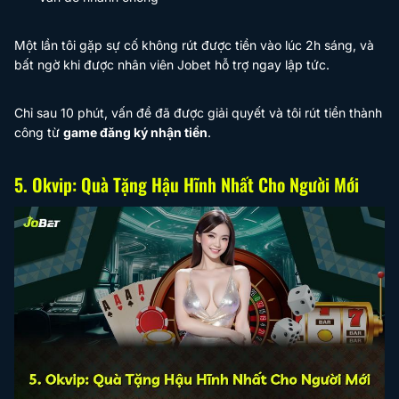
Một lần tôi gặp sự cố không rút được tiền vào lúc 2h sáng, và
bất ngờ khi được nhân viên Jobet hỗ trợ ngay lập tức.
Chỉ sau 10 phút, vấn đề đã được giải quyết và tôi rút tiền thành
công từ
game đăng ký nhận tiền
.
5.
Okvip
: Quà Tặng Hậu Hĩnh Nhất Cho Người Mới