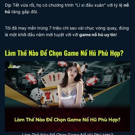
Dịp Tết vừa rồi, họ có chương trình “Lì xì đầu xuân” với tỷ lệ
nổ
hũ
tăng gấp đôi.
Tôi đã may mắn trúng 7 triệu chỉ sau vài chục vòng quay, đúng
là một khởi đầu năm mới tuyệt vời với
game nổ hủ uy tín
!
Làm Thế Nào Để Chọn Game Nổ Hũ
Phù Hợp?
Làm Thế Nào Để Chọn Game Nổ Hũ Phù Hợp?