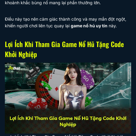
khoảnh khắc bùng nổ mang lại phần thưởng lớn.
Điều này tạo nên cảm giác thành công và may mắn đột ngột,
khiến người chơi liên tục quay lại
game nổ hủ uy tín
này.
Lợi Ích Khi Tham Gia Game Nổ Hũ Tặng Code
Khởi Nghiệp