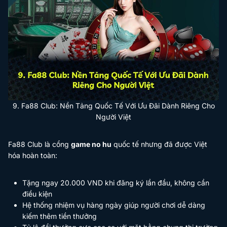
9. Fa88 Club: Nền Tảng Quốc Tế Với Ưu Đãi Dành Riêng Cho
Người Việt
Fa88 Club là cổng
game no hu
quốc tế nhưng đã được Việt
hóa hoàn toàn:
Tặng ngay 20.000 VND khi đăng ký lần đầu, không cần
điều kiện
Hệ thống nhiệm vụ hàng ngày giúp người chơi dễ dàng
kiếm thêm tiền thưởng