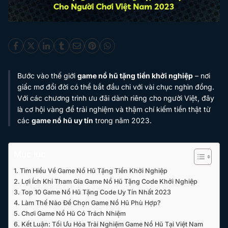
Bước vào thế giới
game nổ hũ tặng tiền khởi nghiệp
– nơi
giấc mơ đổi đời có thể bắt đầu chỉ với vài chục nghìn đồng.
Với các chương trình ưu đãi dành riêng cho người Việt, đây
là cơ hội vàng để trải nghiệm và thậm chí kiếm tiền thật từ
các
game nổ hũ uy tín
trong năm 2023.
Mục lục
Tìm Hiểu Về Game Nổ Hũ Tặng Tiền Khởi Nghiệp
Lợi Ích Khi Tham Gia Game Nổ Hũ Tặng Code Khởi Nghiệp
Top 10 Game Nổ Hũ Tặng Code Uy Tín Nhất 2023
Làm Thế Nào Để Chọn Game Nổ Hũ Phù Hợp?
Chơi Game Nổ Hũ Có Trách Nhiệm
Kết Luận: Tối Ưu Hóa Trải Nghiệm Game Nổ Hũ Tại Việt Nam