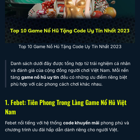
Top 10 Game Nổ Hũ Tặng Code Uy Tín Nhất 2023
Danh sách dưới đây được tổng hợp từ trải nghiệm cá nhân
và đánh giá của cộng đồng người chơi Việt Nam. Mỗi nền
tảng
game nổ hũ uy tín
đều có những ưu điểm riêng biệt
phù hợp với các phong cách chơi khác nhau.
1.
Febet
: Tiên Phong Trong Làng Game Nổ Hũ Việt
Nam
Febet nổi tiếng với hệ thống
code khuyến mãi
phong phú và
chương trình ưu đãi hấp dẫn dành riêng cho người Việt.