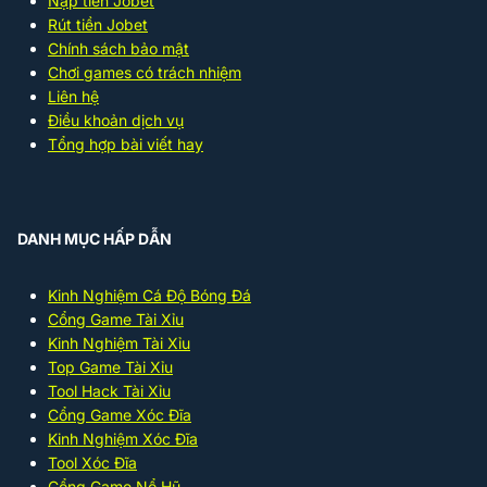
Nạp tiền Jobet
Rút tiền Jobet
Chính sách bảo mật
Chơi games có trách nhiệm
Liên hệ
Điều khoản dịch vụ
Tổng hợp bài viết hay
DANH MỤC HẤP DẪN
Kinh Nghiệm Cá Độ Bóng Đá
Cổng Game Tài Xỉu
Kinh Nghiệm Tài Xỉu
Top Game Tài Xỉu
Tool Hack Tài Xỉu
Cổng Game Xóc Đĩa
Kinh Nghiệm Xóc Đĩa
Tool Xóc Đĩa
Cổng Game Nổ Hũ