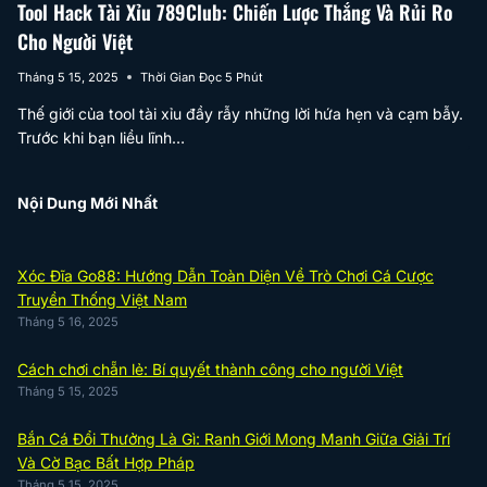
Tool Hack Tài Xỉu 789Club: Chiến Lược Thắng Và Rủi Ro
Cho Người Việt
Tháng 5 15, 2025
Thời Gian Đọc
5
Phút
Thế giới của tool tài xỉu đầy rẫy những lời hứa hẹn và cạm bẫy.
Trước khi bạn liều lĩnh…
Nội Dung Mới Nhất
Xóc Đĩa Go88: Hướng Dẫn Toàn Diện Về Trò Chơi Cá Cược
Truyền Thống Việt Nam
Tháng 5 16, 2025
Cách chơi chẵn lẻ: Bí quyết thành công cho người Việt
Tháng 5 15, 2025
Bắn Cá Đổi Thưởng Là Gì: Ranh Giới Mong Manh Giữa Giải Trí
Và Cờ Bạc Bất Hợp Pháp
Tháng 5 15, 2025