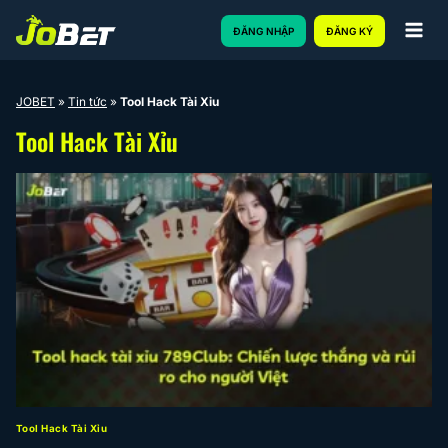
Skip
to
ĐĂNG NHẬP
ĐĂNG KÝ
content
JOBET
»
Tin tức
»
Tool Hack Tài Xỉu
Tool Hack Tài Xỉu
Tool Hack Tài Xỉu