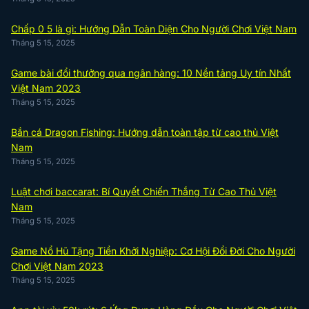
Chấp 0 5 là gì: Hướng Dẫn Toàn Diện Cho Người Chơi Việt Nam
Tháng 5 15, 2025
Game bài đổi thưởng qua ngân hàng: 10 Nền tảng Uy tín Nhất
Việt Nam 2023
Tháng 5 15, 2025
Bắn cá Dragon Fishing: Hướng dẫn toàn tập từ cao thủ Việt
Nam
Tháng 5 15, 2025
Luật chơi baccarat: Bí Quyết Chiến Thắng Từ Cao Thủ Việt
Nam
Tháng 5 15, 2025
Game Nổ Hũ Tặng Tiền Khởi Nghiệp: Cơ Hội Đổi Đời Cho Người
Chơi Việt Nam 2023
Tháng 5 15, 2025